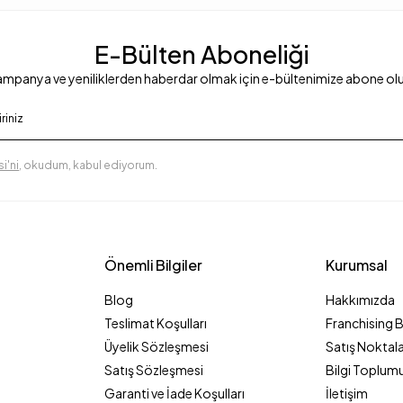
E-Bülten Aboneliği
mpanya ve yeniliklerden haberdar olmak için e-bültenimize abone ol
i'ni
, okudum, kabul ediyorum.
Önemli Bilgiler
Kurumsal
Blog
Hakkımızda
Teslimat Koşulları
Franchising 
Üyelik Sözleşmesi
Satış Noktala
Satış Sözleşmesi
Bilgi Toplumu
Garanti ve İade Koşulları
İletişim