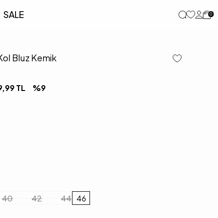
SALE
0
Kol Bluz Kemik
9,99
TL
%
9
40
42
44
46