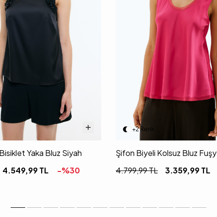
+2 Renk
 Bisiklet Yaka Bluz Siyah
Şifon Biyeli Kolsuz Bluz Fuş
4.549,99
TL
-%
30
4.799,99
TL
3.359,99
TL