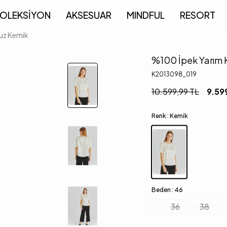
OLEKSİYON
AKSESUAR
MINDFUL
RESORT
luz Kemik
%100 İpek Yarım 
K2013098_019
10.599,99
TL
9.59
Renk :
Kemik
Beden :
46
36
38