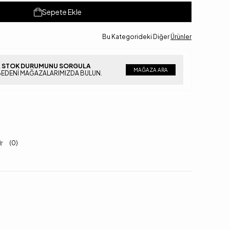
Sepete Ekle
Bu Kategorideki Diğer
Ürünler
 STOK DURUMUNU SORGULA
MAĞAZA ARA
BEDENI MAĞAZALARIMIZDA BULUN.
(0)