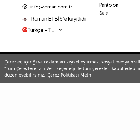
Pantolon
info@roman.com.tr
Sale
Roman ETBİS’e kayıtlıdır
Türkçe − TL
© 2025 Roman® Tüm Hakları Saklıdır, İzinsiz kullanılamaz
Çerezler, içeriği ve reklamları kişiselleştirmek, sosyal medya özel
“Tüm Çerezlere İzin Ver” seçeneği ile tüm çerezleri kabul edebilir
düzenleyebilirsiniz.
Çerez Politikası Metni