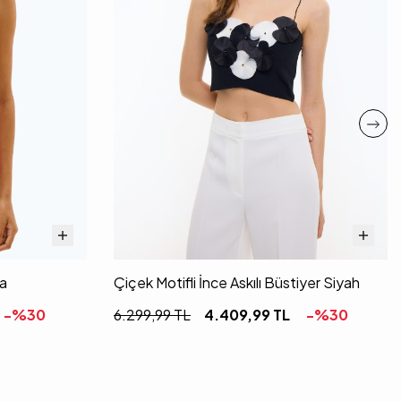
ya
Çiçek Motifli İnce Askılı Büstiyer Siyah
-%
30
6.299,99
TL
4.409,99
TL
-%
30