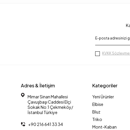
Ka
KVKK Sözleşmes
Adres & İletişim
Kategoriler
Mimar Sinan Mahallesi
Yeni Ürünler
Çavuşbaşı Caddesi Elçi
Elbise
Sokak No:1 Çekmeköy/
Bluz
İstanbul Türkiye
Triko
+90 216 641 33 34
Mont-Kaban