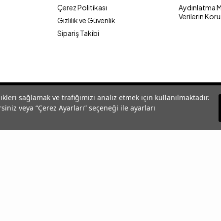
Çerez Politikası
Aydınlatma Me
Verilerin Kor
Gizlilik ve Güvenlik
Sipariş Takibi
likleri sağlamak ve trafiğimizi analiz etmek için kullanılmaktadır.
siniz veya “Çerez Ayarları” seçeneği ile ayarları