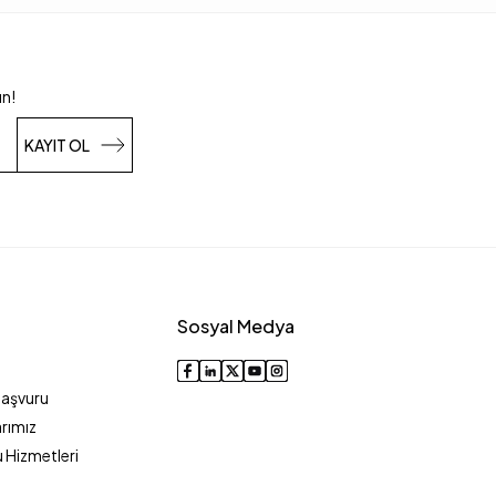
un!
KAYIT OL
Sosyal Medya
Başvuru
rımız
 Hizmetleri