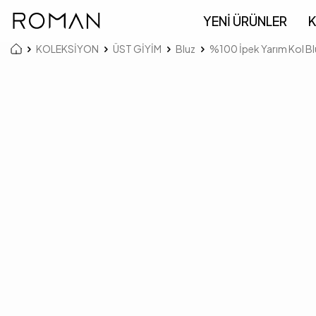
YENİ ÜRÜNLER
K
KOLEKSİYON
ÜST GİYİM
Bluz
%100 İpek Yarım Kol B