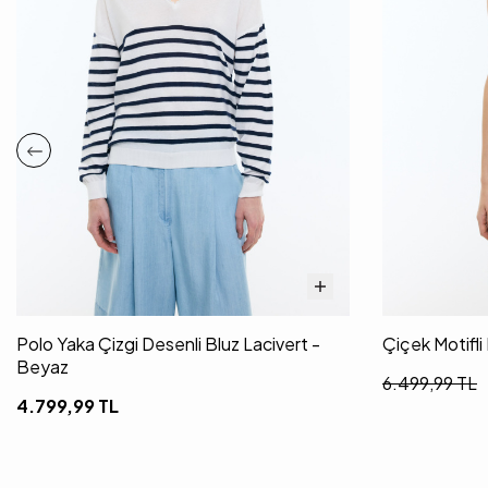
Polo Yaka Çizgi Desenli Bluz Lacivert -
Çiçek Motifli
Beyaz
6.499,99
TL
4.799,99
TL