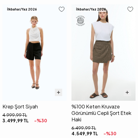
İlkbahar/Yaz 2026
İlkbahar/Yaz 2026
Krep Şort Siyah
%100 Keten Kruvaze
Görünümlü Cepli Şort Etek
4.999,99
TL
Haki
3.499,99
TL
-%
30
6.499,99
TL
4.549,99
TL
-%
30