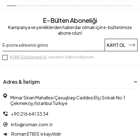
E-Bülten Aboneliği
Kampanya ve yeniliklerden haberdar olmak için e-bültenimize
abone olun!
KAYIT OL
KVKK Sözleşmesi'ni
, okudum, kabul ediyorum.
Adres & İletişim
Mimar Sinan Mahallesi Çavuşbaşı Caddesi Elçi Sokak No:1
Çekmeköy/İstanbul Türkiye
+90 216 641 33 34
info@roman.com.tr
Roman ETBİS’e kayıtlıdır