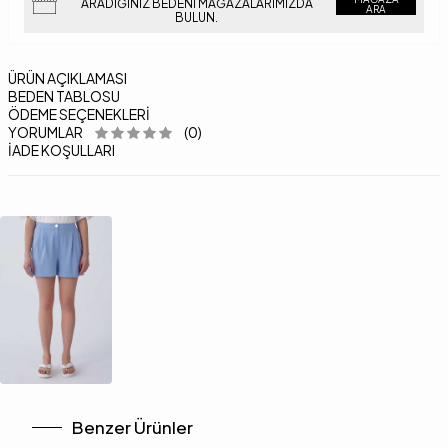
ARADIĞINIZ BEDENI MAĞAZALARIMIZDA
ARA
BULUN.
ÜRÜN AÇIKLAMASI
BEDEN TABLOSU
ÖDEME SEÇENEKLERI
YORUMLAR
(0)
İADE KOŞULLARI
Benzer Ürünler