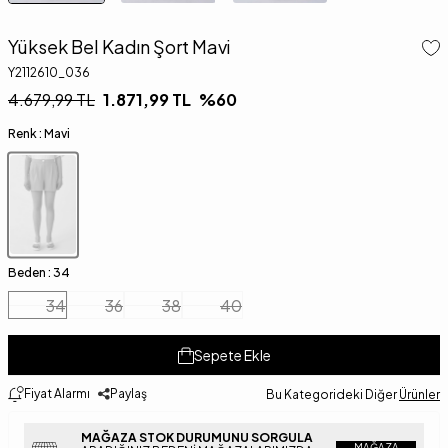
Yüksek Bel Kadın Şort Mavi
Y2112610_036
4.679,99
TL
1.871,99
TL
%
60
Renk :
Mavi
Beden :
34
34
36
38
40
Sepete Ekle
Fiyat Alarmı
Paylaş
Bu Kategorideki Diğer
Ürünler
MAĞAZA STOK DURUMUNU SORGULA
MAĞAZA