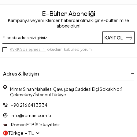
E-Bülten Aboneliği
Kampanya ve yeniliklerden haberdar olmak için e-bültenimize
abone olun!
KAYIT OL
KVKK Sözleşmesi'ni
, okudum, kabul ediyorum.
Adres & İletişim
Mimar Sinan Mahallesi Çavuşbaşı Caddesi Elçi Sokak No:1
Çekmeköy/İstanbul Türkiye
+90 216 641 33 34
info@roman.com.tr
Roman ETBİS’e kayıtlıdır
Türkçe − TL