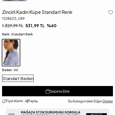
Zincirli Kadın Küpe Standart Renk
Y2286213_089
1.329,99
TL
531,99
TL
%
60
Renk :
Standart Renk
Beden :
00
Standart Beden
Sepete Ekle
Fiyat Alarmı
Paylaş
Bu Kategorideki Diğer
Ürünler
MAĞAZA STOK DURUMUNU SORGULA
MAĞAZA