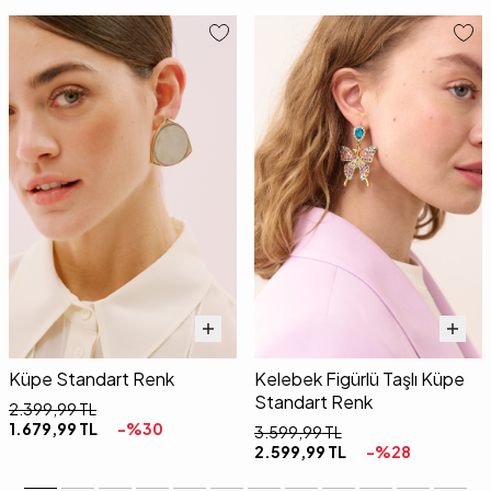
Küpe Standart Renk
Kelebek Figürlü Taşlı Küpe
Standart Renk
2.399,99
TL
1.679,99
TL
-%
30
3.599,99
TL
2.599,99
TL
-%
28