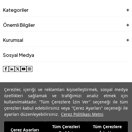
Kategoriler
Önemli Bilgiler
Kurumsal
Sosyal Medya
Çerezler, içeriği ve reklamları kişiselleştirmek, sosyal medya
özellikleri sağlamak ve trafiğimizi analiz etmek için
kullanılmaktadır. “Tüm Çerezlere İzin Ver” seçeneği ile tüm
çerezleri kabul edebilirsiniz veya “Çerez Ayarları” seçeneği ile
© 2025 Roman® Tüm Hakları Saklıdır, İzinsiz kullanılamaz
ayarları düzenleyebilirsiniz.
Çerez Politikası Metni
Tüm Çerezleri
Tüm Çerezlere
1.329,99
TL
Çerez Ayarları