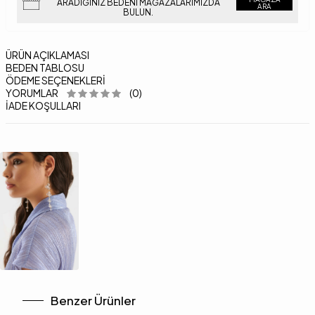
ARADIĞINIZ BEDENI MAĞAZALARIMIZDA
ARA
BULUN.
ÜRÜN AÇIKLAMASI
BEDEN TABLOSU
ÖDEME SEÇENEKLERI
YORUMLAR
(0)
İADE KOŞULLARI
Benzer Ürünler