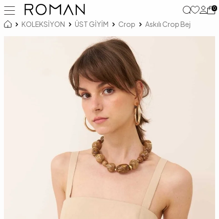
0
KOLEKSİYON
ÜST GİYİM
Crop
Askılı Crop Bej