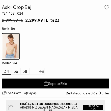
Askılı Crop Bej
Y2414021_024
2.999,99
TL
2.299,99
TL
%
23
Renk :
Bej
Beden :
34
34
36
38
40
Sepete Ekle
Fiyat Alarmı
Paylaş
Bu Kategorideki Diğer
Ürünler
MAĞAZA STOK DURUMUNU SORGULA
MAĞAZA
ARADIĞINIZ BEDENI MAĞAZALARIMIZDA
ARA
BULUN.