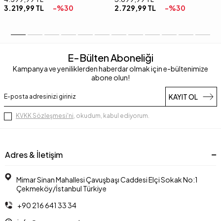
3.219,99
TL
-%
30
2.729,99
TL
-%
30
E-Bülten Aboneliği
Kampanya ve yeniliklerden haberdar olmak için e-bültenimize
abone olun!
KAYIT OL
KVKK Sözleşmesi'ni
, okudum, kabul ediyorum.
Adres & İletişim
Mimar Sinan Mahallesi Çavuşbaşı Caddesi Elçi Sokak No:1
Çekmeköy/İstanbul Türkiye
+90 216 641 33 34