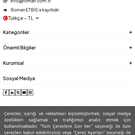
info@roman.com.tr
Roman ETBİS’e kayıtlıdır
Türkçe − TL
Kategoriler
Önemli Bilgiler
Kurumsal
Sosyal Medya
Çerezler, içeriği ve reklamları kişiselleştirmek, sosyal medya
özellikleri sağlamak ve trafiğimizi analiz etmek için
kullanılmaktadır. “Tüm Çerezlere İzin Ver” seçeneği ile tüm
çerezleri kabul edebilirsiniz veya “Çerez Ayarları” seçeneği ile
© 2025 Roman® Tüm Hakları Saklıdır, İzinsiz kullanılamaz