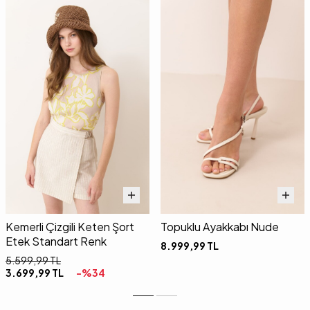
Kemerli Çizgili Keten Şort
Topuklu Ayakkabı Nude
Etek Standart Renk
8.999,99
TL
5.599,99
TL
3.699,99
TL
-%
34