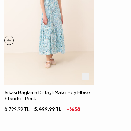
Arkası Bağlama Detaylı Maksi Boy Elbise
Standart Renk
8.799,99
TL
5.499,99
TL
-%
38