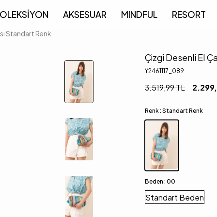
OLEKSİYON
AKSESUAR
MINDFUL
RESORT
ası Standart Renk
Çizgi Desenli El 
Y2461117_089
3.519,99
TL
2.299
Renk :
Standart Renk
Beden :
00
Standart Beden