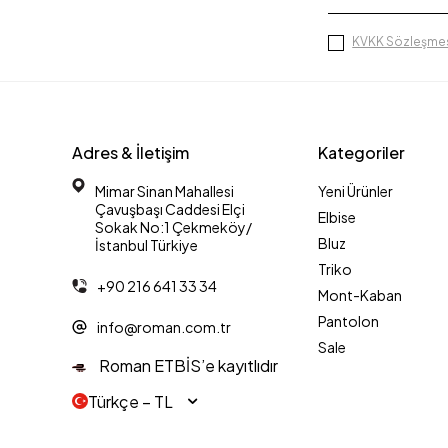
KVKK Sözleşmes
Adres & İletişim
Kategoriler
Mimar Sinan Mahallesi
Yeni Ürünler
Çavuşbaşı Caddesi Elçi
Elbise
Sokak No:1 Çekmeköy/
Bluz
İstanbul Türkiye
Triko
+90 216 641 33 34
Mont-Kaban
Pantolon
info@roman.com.tr
Sale
Roman ETBİS’e kayıtlıdır
Türkçe − TL