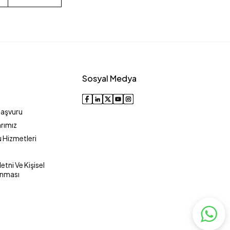
Sosyal Medya
Başvuru
rımız
 Hizmetleri
tni Ve Kişisel
unması