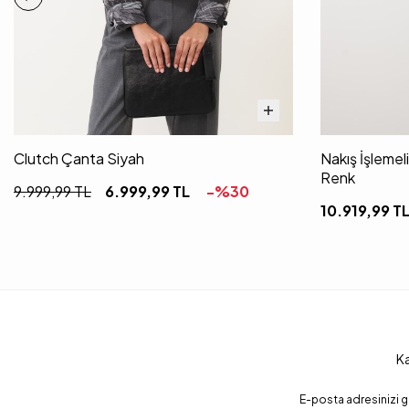
Clutch Çanta Siyah
Nakış İşlemel
Renk
9.999,99
TL
6.999,99
TL
-%
30
10.919,99
T
Ka