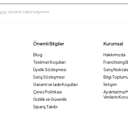
i'ni
, okudum, kabul ediyorum.
Önemli Bilgiler
Kurumsal
Blog
Hakkımızda
Teslimat Koşulları
Franchising 
Üyelik Sözleşmesi
Satış Noktala
Satış Sözleşmesi
Bilgi Toplumu
Garanti ve İade Koşulları
İletişim
Çerez Politikası
Aydınlatma Me
Verilerin Kor
Gizlilik ve Güvenlik
Sipariş Takibi