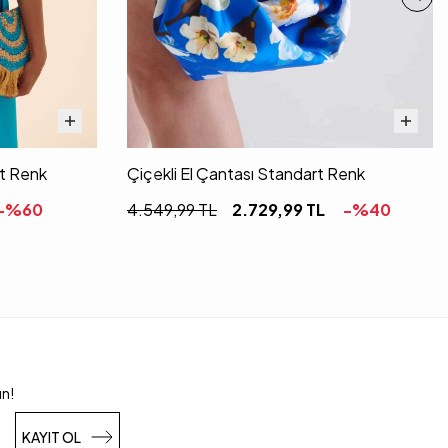
rt Renk
Çiçekli El Çantası Standart Renk
-%
60
4.549,99
TL
2.729,99
TL
-%
40
un!
KAYIT OL