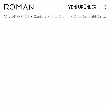
YENİ ÜRÜNLER
K
AKSESUAR
Çanta
Clutch Çanta
Çizgi Desenli El Çant