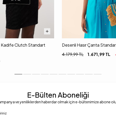
i Kadife Clutch Standart
Desenli Hasır Çanta Standa
4.179,99
TL
1.671,99
TL
L
E-Bülten Aboneliği
mpanya ve yeniliklerden haberdar olmak için e-bültenimize abone ol