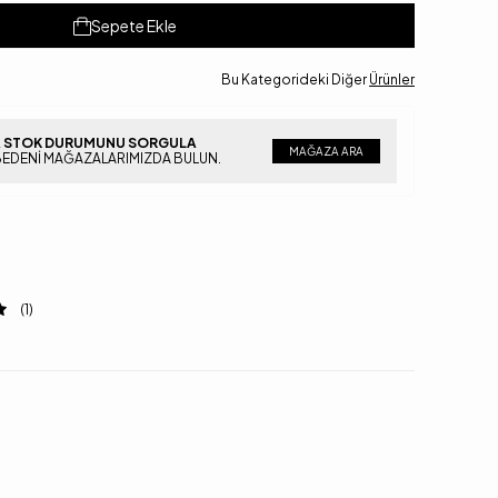
Sepete Ekle
Bu Kategorideki Diğer
Ürünler
 STOK DURUMUNU SORGULA
MAĞAZA ARA
BEDENI MAĞAZALARIMIZDA BULUN.
(1)