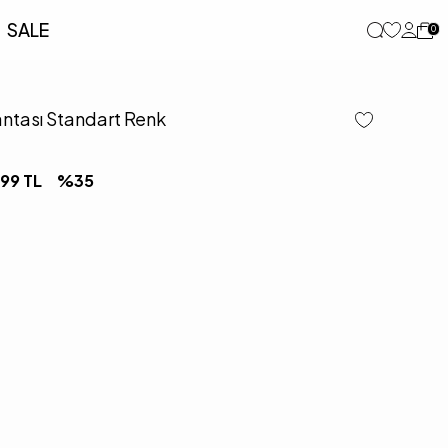
SALE
0
Çantası Standart Renk
,99
TL
%
35