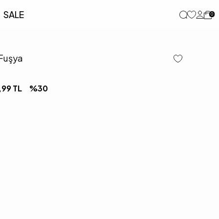
SALE
0
 Fuşya
,99
TL
%
30