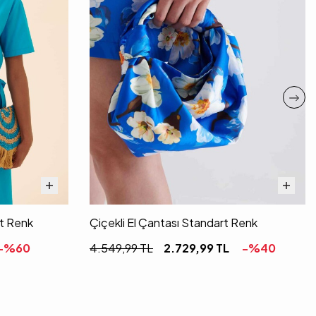
rt Renk
Çiçekli El Çantası Standart Renk
-%
60
4.549,99
TL
2.729,99
TL
-%
40