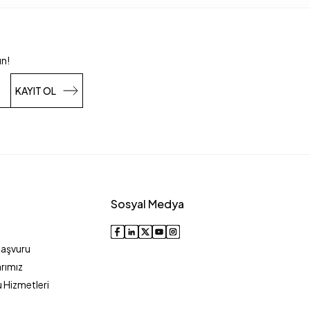
un!
KAYIT OL
Sosyal Medya
Başvuru
rımız
 Hizmetleri