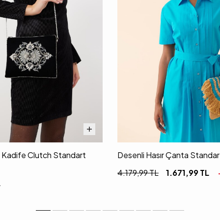
i Kadife Clutch Standart
Desenli Hasır Çanta Standa
4.179,99
TL
1.671,99
TL
L