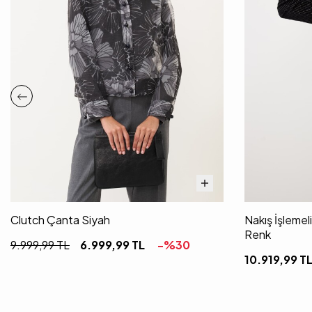
Clutch Çanta Siyah
Nakış İşlemel
Renk
9.999,99
TL
6.999,99
TL
-%
30
10.919,99
T