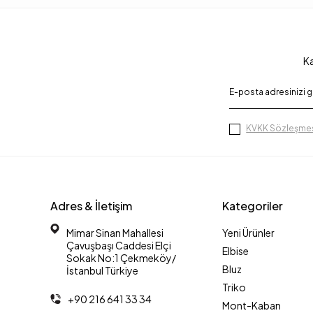
Ka
KVKK Sözleşmes
Adres & İletişim
Kategoriler
Mimar Sinan Mahallesi
Yeni Ürünler
Çavuşbaşı Caddesi Elçi
Elbise
Sokak No:1 Çekmeköy/
Bluz
İstanbul Türkiye
Triko
+90 216 641 33 34
Mont-Kaban