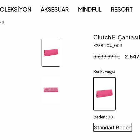
OLEKSİYON
AKSESUAR
MINDFUL
RESORT
ya
Clutch El Çantası
K2381204_003
3.639,99
TL
2.547
Renk :
Fuşya
Beden :
00
Standart Beden