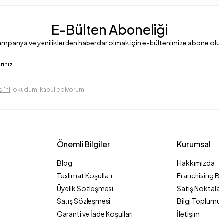
E-Bülten Aboneliği
mpanya ve yeniliklerden haberdar olmak için e-bültenimize abone ol
i'ni
, okudum, kabul ediyorum.
Önemli Bilgiler
Kurumsal
Blog
Hakkımızda
Teslimat Koşulları
Franchising 
Üyelik Sözleşmesi
Satış Noktala
Satış Sözleşmesi
Bilgi Toplumu
Garanti ve İade Koşulları
İletişim