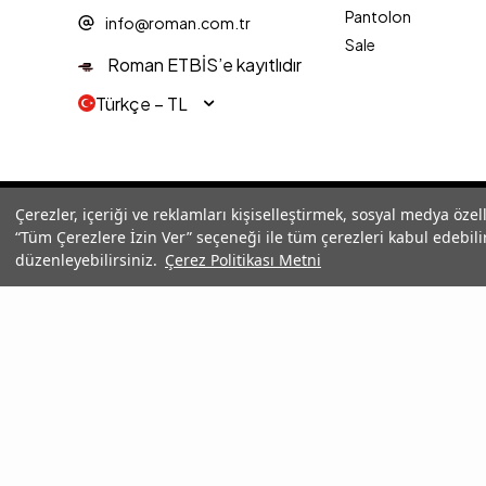
Pantolon
info@roman.com.tr
Sale
Roman ETBİS’e kayıtlıdır
Türkçe − TL
© 2025 Roman® Tüm Hakları Saklıdır, İzinsiz kullanılamaz
Çerezler, içeriği ve reklamları kişiselleştirmek, sosyal medya özel
“Tüm Çerezlere İzin Ver” seçeneği ile tüm çerezleri kabul edebilir
düzenleyebilirsiniz.
Çerez Politikası Metni