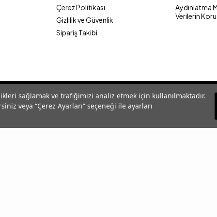
Çerez Politikası
Aydınlatma Me
Verilerin Kor
Gizlilik ve Güvenlik
Sipariş Takibi
likleri sağlamak ve trafiğimizi analiz etmek için kullanılmaktadır.
siniz veya “Çerez Ayarları” seçeneği ile ayarları