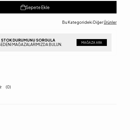
Sepete Ekle
Bu Kategorideki Diğer
Ürünler
 STOK DURUMUNU SORGULA
MAĞAZA ARA
BEDENI MAĞAZALARIMIZDA BULUN.
(0)