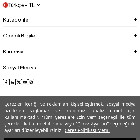
Türkçe − TL
Kategoriler
Önemli Bilgiler
Kurumsal
Sosyal Medya
Çerezler, içeriği ve reklamları kişiselleştirmek, sosyal medya
özellikleri sağlamak ve trafiğimizi analiz etmek için
kullanılmaktadır. “Tüm Çerezlere İzin Ver” seçeneği ile tüm
çerezleri kabul edebilirsiniz veya “Çerez Ayarları” seçeneği ile
© 2025 Roman® Tüm Hakları Saklıdır, İzinsiz kullanılamaz
ayarları düzenleyebilirsiniz.
Çerez Politikası Metni