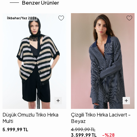
Benzer Ürünler
İlkbahar/Yaz 2026
Düşük Omuzlu Triko Hırka
Çizgili Triko Hırka Lacivert -
Multi
Beyaz
5.999,99
TL
4.999,99
TL
3.599,99
TL
-%
28