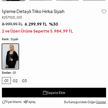
İşleme Detaylı Triko Hırka Siyah
K2571021_001
8.999,99
TL
6.299,99
TL
%
30
2 ve Üzeri Ürüne Sepette
5.984,99
TL
Renk :
Siyah
Beden :
01
01
02
03
Sepete Ekle
Fiyat Alarmı
Paylaş
Bu Kategorideki Diğer
Ürünler