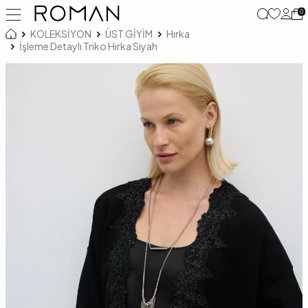
0
KOLEKSİYON
ÜST GİYİM
Hırka
İşleme Detaylı Triko Hırka Siyah