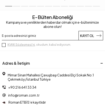
E-Bülten Aboneliği
Kampanya ve yeniliklerden haberdar olmak için e-bültenimize
abone olun!
KAYIT OL
KVKK Sözleşmesi'ni
, okudum, kabul ediyorum.
Adres & İletişim
Mimar Sinan Mahallesi Çavuşbaşı Caddesi Elçi Sokak No:1
Çekmeköy/İstanbul Türkiye
+90 216 641 33 34
info@roman.com.tr
Roman ETBİS’e kayıtlıdır