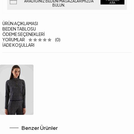
ARADIĞINIZ BEDENI MAĞAZALARIMIZDA
ARA
BULUN.
ÜRÜN AÇIKLAMASI
BEDEN TABLOSU
ÖDEME SEÇENEKLERI
YORUMLAR
(0)
İADE KOŞULLARI
Benzer Ürünler