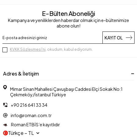
E-Bülten Aboneliği
Kampanya ve yeniliklerden haberdar olmak için e-bültenimize
abone olun!
KAYIT OL
KVKK Sözleşmesi'ni
, okudum, kabul ediyorum.
Adres & İletişim
Mimar Sinan Mahallesi Çavuşbaşı Caddesi Elçi Sokak No:1
Çekmeköy/İstanbul Türkiye
+90 216 641 33 34
info@roman.com.tr
Roman ETBİS’e kayıtlıdır
Türkçe − TL