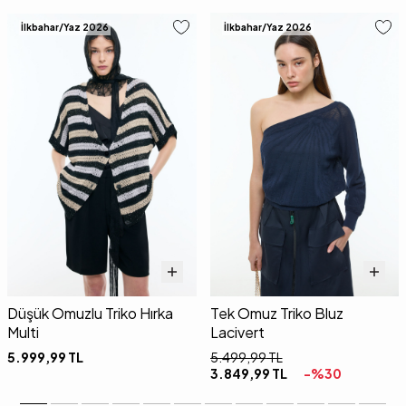
İlkbahar/Yaz 2026
İlkbahar/Yaz 2026
Düşük Omuzlu Triko Hırka
Tek Omuz Triko Bluz
Multi
Lacivert
5.999,99
TL
5.499,99
TL
3.849,99
TL
-%
30