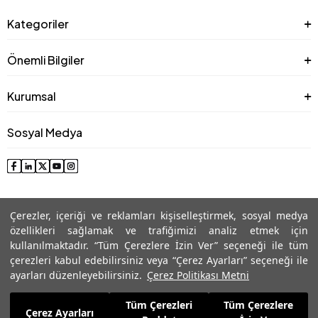
Kategoriler
Önemli Bilgiler
Kurumsal
Sosyal Medya
Çerezler, içeriği ve reklamları kişiselleştirmek, sosyal medya
özellikleri sağlamak ve trafiğimizi analiz etmek için
kullanılmaktadır. “Tüm Çerezlere İzin Ver” seçeneği ile tüm
çerezleri kabul edebilirsiniz veya “Çerez Ayarları” seçeneği ile
© 2025 Roman® Tüm Hakları Saklıdır, İzinsiz kullanılamaz
ayarları düzenleyebilirsiniz.
Çerez Politikası Metni
Tüm Çerezleri
Tüm Çerezlere
6.005,99
TL
Çerez Ayarları