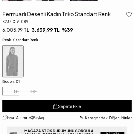
Fermuarlı Desenli Kadın Triko Standart Renk
K2371019_089
6.005,99
TL
3.639,99
TL
%
39
Renk :
Standart Renk
Beden :
01
01
02
Sepete Ekle
Fiyat Alarmı
Paylaş
Bu Kategorideki Diğer
Ürünler
MAĞAZA STOK DURUMUNU SORGULA
MAĞAZA