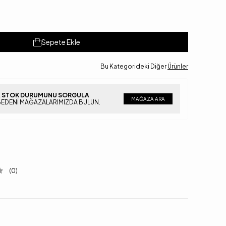
Sepete Ekle
Bu Kategorideki Diğer
Ürünler
 STOK DURUMUNU SORGULA
MAĞAZA ARA
BEDENI MAĞAZALARIMIZDA BULUN.
(0)