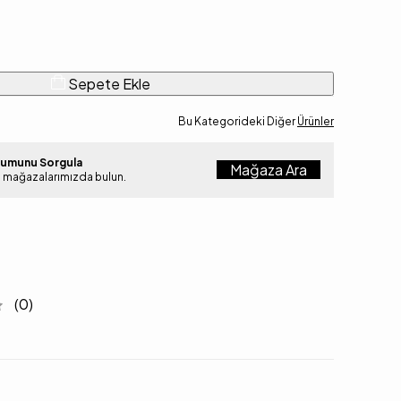
Sepete Ekle
Bu Kategorideki Diğer
Ürünler
rumunu Sorgula
Mağaza Ara
i mağazalarımızda bulun.
(0)