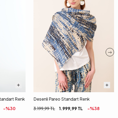
Standart Renk
Desenli Pareo Standart Renk
-%
30
3.199,99
TL
1.999,99
TL
-%
38