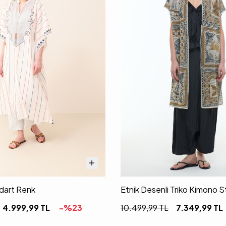
dart Renk
Etnik Desenli Triko Kimono 
4.999,99
TL
-%
23
10.499,99
TL
7.349,99
TL