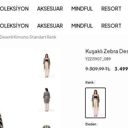
OLEKSİYON
AKSESUAR
MINDFUL
RESORT
OLEKSİYON
AKSESUAR
MINDFUL
RESORT
 Desenli Kimono Standart Renk
Kuşaklı Zebra De
Y2213907_089
9.309,99
TL
3.499
Renk :
Beden :