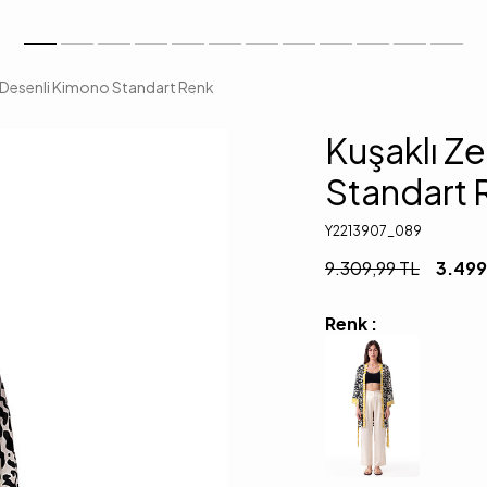
 Desenli Kimono Standart Renk
Kuşaklı Z
Standart 
Y2213907_089
9.309,99
TL
3.499
Renk :