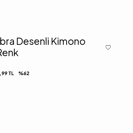
ebra Desenli Kimono
Renk
,99
TL
%
62