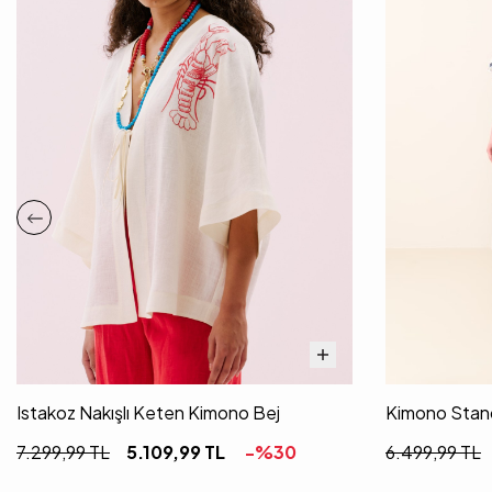
Istakoz Nakışlı Keten Kimono Bej
Kimono Stan
7.299,99
TL
5.109,99
TL
-%
30
6.499,99
TL