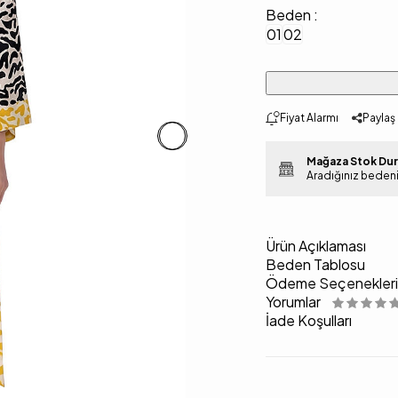
Beden :
01
02
Fiyat Alarmı
Paylaş
Mağaza Stok Du
Aradığınız beden
Ürün Açıklaması
Beden Tablosu
Ödeme Seçenekleri
Yorumlar
İade Koşulları