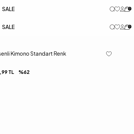
SALE
0
SALE
0
senli Kimono Standart Renk
,99
TL
%
62