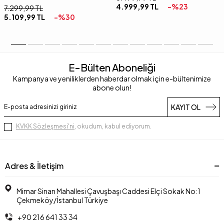
4.999,99
TL
-%
23
7.299,99
TL
5.109,99
TL
-%
30
E-Bülten Aboneliği
Kampanya ve yeniliklerden haberdar olmak için e-bültenimize
abone olun!
KAYIT OL
KVKK Sözleşmesi'ni
, okudum, kabul ediyorum.
Adres & İletişim
Mimar Sinan Mahallesi Çavuşbaşı Caddesi Elçi Sokak No:1
Çekmeköy/İstanbul Türkiye
+90 216 641 33 34