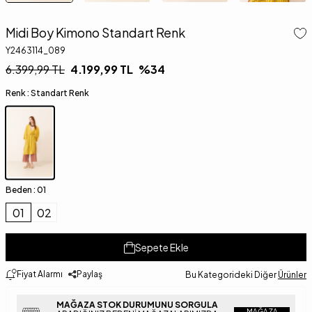
Midi Boy Kimono Standart Renk
Y2463114_089
6.399,99
TL
4.199,99
TL
%
34
Renk :
Standart Renk
Beden :
01
01
02
Sepete Ekle
Fiyat Alarmı
Paylaş
Bu Kategorideki Diğer
Ürünler
MAĞAZA STOK DURUMUNU SORGULA
MAĞAZA