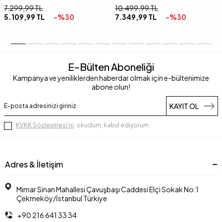
7.299,99
TL
10.499,99
TL
5.109,99
TL
-%
30
7.349,99
TL
-%
30
E-Bülten Aboneliği
Kampanya ve yeniliklerden haberdar olmak için e-bültenimize
abone olun!
KAYIT OL
KVKK Sözleşmesi'ni
, okudum, kabul ediyorum.
Adres & İletişim
Mimar Sinan Mahallesi Çavuşbaşı Caddesi Elçi Sokak No:1
Çekmeköy/İstanbul Türkiye
+90 216 641 33 34