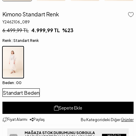
Kimono Standart Renk
Y2462106_089
6.499,99
TL
4.999,99
TL
%
23
Renk :
Standart Renk
Beden :
00
Standart Beden
Sepete Ekle
Fiyat Alarmı
Paylaş
Bu Kategorideki Diğer
Ürünler
MAĞAZA STOK DURUMUNU SORGULA
MAĞAZA