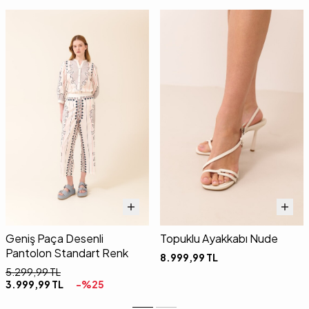
Geniş Paça Desenli
Topuklu Ayakkabı Nude
Pantolon Standart Renk
8.999,99
TL
5.299,99
TL
3.999,99
TL
-%
25