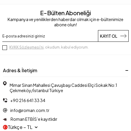
E-Bülten Aboneliği
Kampanya ve yeniliklerden haberdar olmak için e-bültenimize
abone olun!
KAYIT OL
KVKK Sözleşmesi'ni
, okudum, kabul ediyorum.
Adres & İletişim
Mimar Sinan Mahallesi Çavuşbaşı Caddesi Elçi Sokak No:1
Çekmeköy/İstanbul Türkiye
+90 216 641 33 34
info@roman.com.tr
Roman ETBİS’e kayıtlıdır
Türkçe − TL