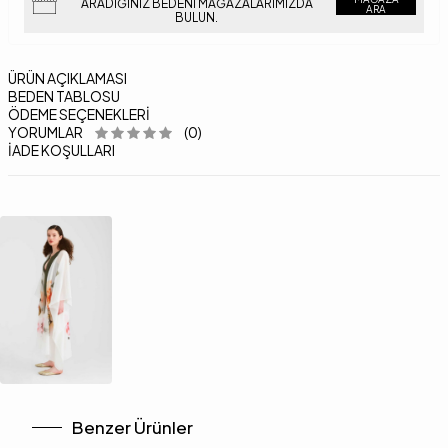
ARADIĞINIZ BEDENI MAĞAZALARIMIZDA
ARA
BULUN.
ÜRÜN AÇIKLAMASI
BEDEN TABLOSU
ÖDEME SEÇENEKLERI
YORUMLAR
(0)
İADE KOŞULLARI
Benzer Ürünler