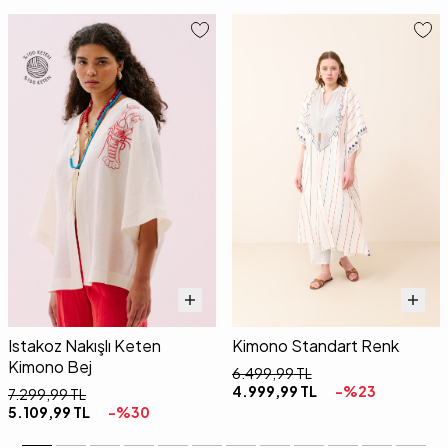
Istakoz Nakışlı Keten
Kimono Standart Renk
Kimono Bej
6.499,99
TL
4.999,99
TL
-%
23
7.299,99
TL
5.109,99
TL
-%
30