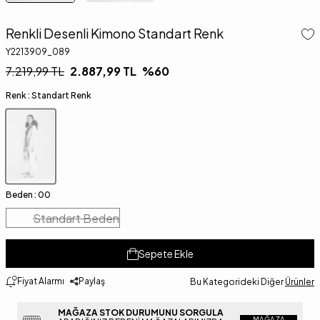
Renkli Desenli Kimono Standart Renk
Y2213909_089
7.219,99
TL
2.887,99
TL
%
60
Renk :
Standart Renk
Beden :
00
Standart Beden
Sepete Ekle
Fiyat Alarmı
Paylaş
Bu Kategorideki Diğer
Ürünler
MAĞAZA STOK DURUMUNU SORGULA
MAĞAZA