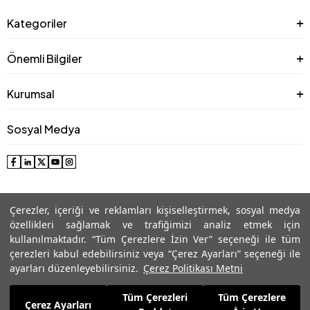
Kategoriler
Önemli Bilgiler
Kurumsal
Sosyal Medya
Çerezler, içeriği ve reklamları kişiselleştirmek, sosyal medya
özellikleri sağlamak ve trafiğimizi analiz etmek için
kullanılmaktadır. “Tüm Çerezlere İzin Ver” seçeneği ile tüm
çerezleri kabul edebilirsiniz veya “Çerez Ayarları” seçeneği ile
© 2025 Roman® Tüm Hakları Saklıdır, İzinsiz kullanılamaz
ayarları düzenleyebilirsiniz.
Çerez Politikası Metni
Tüm Çerezleri
Tüm Çerezlere
7.219,99
TL
Çerez Ayarları