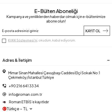
E-Bülten Aboneliği
Kampanya ve yeniliklerden haberdar olmak için e-bültenimize
abone olun!
KAYIT OL
KVKK Sözleşmesi'ni
, okudum, kabul ediyorum.
Adres & İletişim
Mimar Sinan Mahallesi Çavuşbaşı Caddesi Elçi Sokak No:1
Çekmeköy/İstanbul Türkiye
+90 216 641 33 34
info@roman.com.tr
Roman ETBİS’e kayıtlıdır
Türkçe − TL