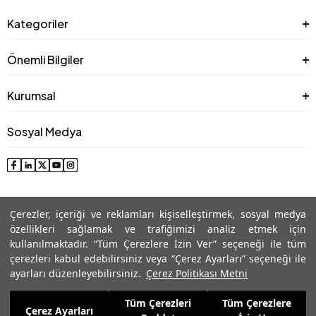
Kategoriler
Önemli Bilgiler
Kurumsal
Sosyal Medya
Çerezler, içeriği ve reklamları kişiselleştirmek, sosyal medya
özellikleri sağlamak ve trafiğimizi analiz etmek için
kullanılmaktadır. “Tüm Çerezlere İzin Ver” seçeneği ile tüm
çerezleri kabul edebilirsiniz veya “Çerez Ayarları” seçeneği ile
© 2025 Roman® Tüm Hakları Saklıdır, İzinsiz kullanılamaz
ayarları düzenleyebilirsiniz.
Çerez Politikası Metni
Tüm Çerezleri
Tüm Çerezlere
4.289,99
TL
Çerez Ayarları