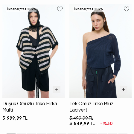
İlkbahar/Yaz 2026
İlkbahar/Yaz 2026
Düşük Omuzlu Triko Hırka
Tek Omuz Triko Bluz
Multi
Lacivert
5.999,99
TL
5.499,99
TL
3.849,99
TL
-%
30