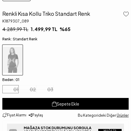
Renkli Kısa Kollu Triko Standart Renk
K1879307_089
4.289,99
TL
1.499,99
TL
%
65
Renk :
Standart Renk
Beden :
01
01
02
03
Sepete Ekle
Fiyat Alarmı
Paylaş
Bu Kategorideki Diğer
Ürünler
MAĞAZA STOK DURUMUNU SORGULA
MAĞAZA