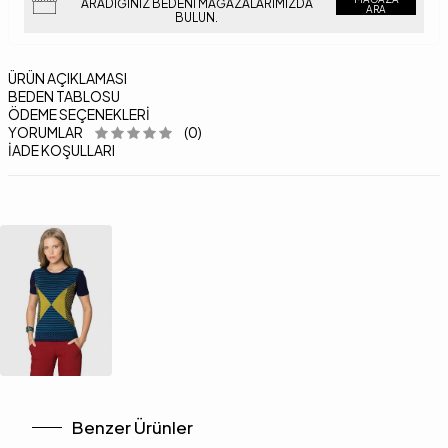
ARADIĞINIZ BEDENI MAĞAZALARIMIZDA
ARA
BULUN.
ÜRÜN AÇIKLAMASI
BEDEN TABLOSU
ÖDEME SEÇENEKLERI
YORUMLAR
(0)
İADE KOŞULLARI
Benzer Ürünler