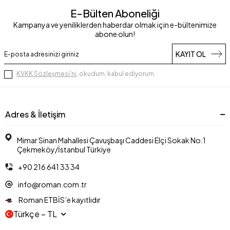
E-Bülten Aboneliği
Kampanya ve yeniliklerden haberdar olmak için e-bültenimize
abone olun!
KAYIT OL
KVKK Sözleşmesi'ni
, okudum, kabul ediyorum.
Adres & İletişim
Mimar Sinan Mahallesi Çavuşbaşı Caddesi Elçi Sokak No:1
Çekmeköy/İstanbul Türkiye
+90 216 641 33 34
info@roman.com.tr
Roman ETBİS’e kayıtlıdır
Türkçe − TL