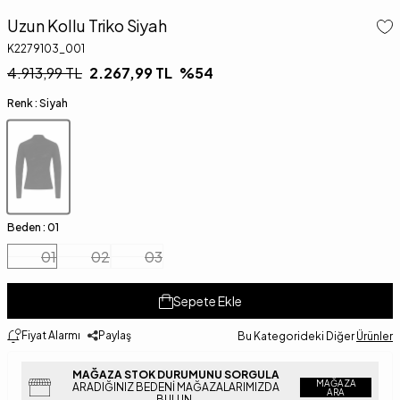
Uzun Kollu Triko Siyah
K2279103_001
4.913,99
TL
2.267,99
TL
%
54
Renk :
Siyah
Beden :
01
01
02
03
Sepete Ekle
Fiyat Alarmı
Paylaş
Bu Kategorideki Diğer
Ürünler
MAĞAZA STOK DURUMUNU SORGULA
MAĞAZA
ARADIĞINIZ BEDENI MAĞAZALARIMIZDA
ARA
BULUN.