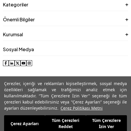
Kategoriler
Önemli Bilgiler
Kurumsal
Sosyal Medya
Çerezler, içeriği ve reklamları kişiselleştirmek, sosyal medya
özellikleri sağlamak ve trafiğimizi analiz etmek için
kullanılmaktadır. “Tüm Çerezlere İzin Ver” seçeneği ile tüm
çerezleri kabul edebilirsiniz veya “Çerez Ayarları” seçeneği ile
© 2025 Roman® Tüm Hakları Saklıdır, İzinsiz kullanılamaz
ayarları düzenleyebilirsiniz.
Çerez Politikası Metni
Tüm Çerezleri
Tüm Çerezlere
4.913,99
TL
Çerez Ayarları
Sepete Ekle
Reddet
İzin Ver
2.267,99
TL