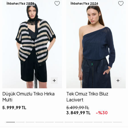
İlkbahar/Yaz 2026
İlkbahar/Yaz 2026
Düşük Omuzlu Triko Hırka
Tek Omuz Triko Bluz
Multi
Lacivert
5.999,99
TL
5.499,99
TL
3.849,99
TL
-%
30