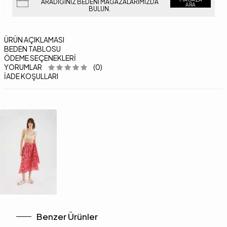
ARADIĞINIZ BEDENI MAĞAZALARIMIZDA
ARA
BULUN.
ÜRÜN AÇIKLAMASI
BEDEN TABLOSU
ÖDEME SEÇENEKLERI
YORUMLAR
(0)
İADE KOŞULLARI
Benzer Ürünler