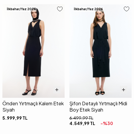
İlkbahar/Yaz 2026
İlkbahar/Yaz 2026
Önden Yırtmaçlı Kalem Etek
Şifon Detaylı Yırtmaçlı Midi
Siyah
Boy Etek Siyah
5.999,99
TL
6.499,99
TL
4.549,99
TL
-%
30