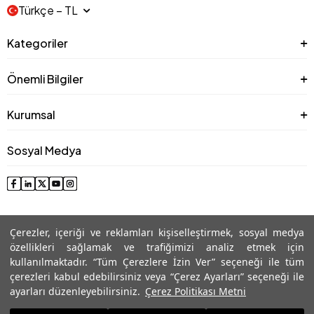
Türkçe − TL
Kategoriler
Önemli Bilgiler
Kurumsal
Sosyal Medya
Çerezler, içeriği ve reklamları kişiselleştirmek, sosyal medya
özellikleri sağlamak ve trafiğimizi analiz etmek için
kullanılmaktadır. “Tüm Çerezlere İzin Ver” seçeneği ile tüm
çerezleri kabul edebilirsiniz veya “Çerez Ayarları” seçeneği ile
© 2025 Roman® Tüm Hakları Saklıdır, İzinsiz kullanılamaz
ayarları düzenleyebilirsiniz.
Çerez Politikası Metni