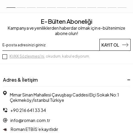
E-Bülten Aboneliği
Kampanya ve yeniliklerden haberdar olmak için e-bültenimize
abone olun!
KAYIT OL
KVKK Sözleşmesi'ni
, okudum, kabul ediyorum.
Adres & İletişim
Mimar Sinan Mahallesi Çavuşbaşı Caddesi Elçi Sokak No:1
Çekmeköy/İstanbul Türkiye
+90 216 641 33 34
info@roman.com.tr
Roman ETBİS’e kayıtlıdır