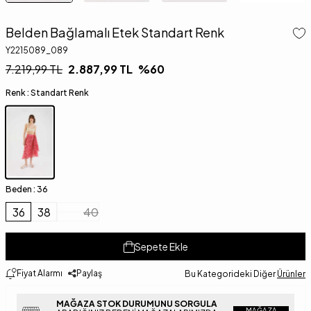
Belden Bağlamalı Etek Standart Renk
Y2215089_089
7.219,99
TL
2.887,99
TL
%
60
Renk :
Standart Renk
Beden :
36
36
38
40
Sepete Ekle
Fiyat Alarmı
Paylaş
Bu Kategorideki Diğer
Ürünler
MAĞAZA STOK DURUMUNU SORGULA
MAĞAZA