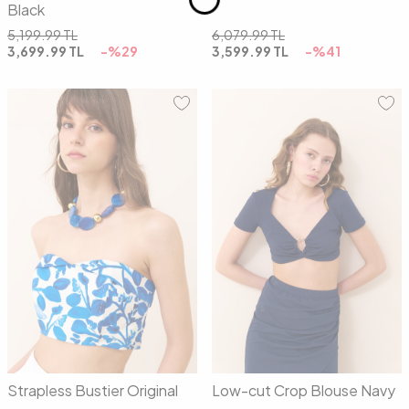
Black
5,199.99
TL
6,079.99
TL
3,699.99
TL
-%
29
3,599.99
TL
-%
41
34
36
38
40
34
36
38
40
Strapless Bustier Original
Low-cut Crop Blouse Navy