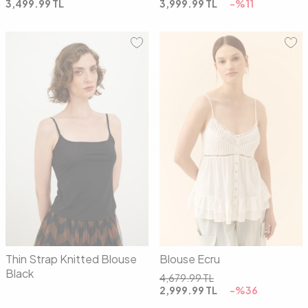
3,499.99
TL
3,999.99
TL
-%
11
36
38
40
42
01
02
Thin Strap Knitted Blouse
Blouse Ecru
Black
4,679.99
TL
2,999.99
TL
-%
36