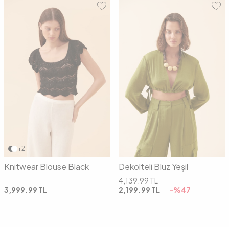
01
02
36
38
40
+2
Knitwear Blouse Black
Dekolteli Bluz Yeşil
4,139.99
TL
3,999.99
TL
2,199.99
TL
-%
47