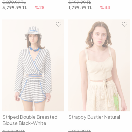
5,279.99
TL
3,199.99
TL
3,799.99
TL
-%
28
1,799.99
TL
-%
44
36
38
40
34
36
38
40
Striped Double Breasted
Strappy Bustier Natural
Blouse Black-White
4,159.99
TL
5,919.99
TL