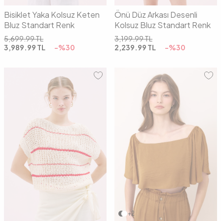
Bisiklet Yaka Kolsuz Keten
Önü Düz Arkası Desenli
Bluz Standart Renk
Kolsuz Bluz Standart Renk
5,699.99
TL
3,199.99
TL
3,989.99
TL
-%
30
2,239.99
TL
-%
30
01
02
36
38
40
+2