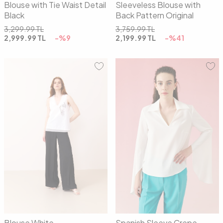
Blouse with Tie Waist Detail
Sleeveless Blouse with
Black
Back Pattern Original
3,299.99
TL
3,759.99
TL
2,999.99
TL
-%
9
2,199.99
TL
-%
41
01
02
03
36
38
40
42
Blouse White
Spanish Sleeve Crepe