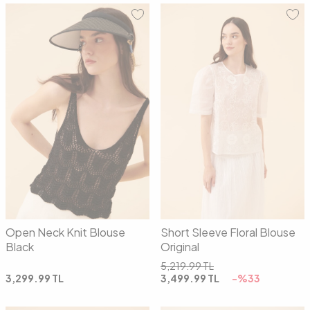
01
02
01
02
Open Neck Knit Blouse
Short Sleeve Floral Blouse
Black
Original
5,219.99
TL
3,299.99
TL
3,499.99
TL
-%
33