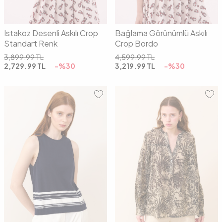
Istakoz Desenli Askılı Crop
Bağlama Görünümlü Askılı
Standart Renk
Crop Bordo
3,899.99
TL
4,599.99
TL
2,729.99
TL
-%
30
3,219.99
TL
-%
30
01
02
01
02