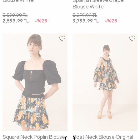
Blouse White
3,599.99
TL
5,279.99
TL
2,599.99
TL
-%
28
3,799.99
TL
-%
28
36
38
40
36
38
40
Square Neck Poplin Blouse
Boat Neck Blouse Original