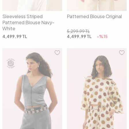
Sleeveless Striped
Patterned Blouse Original
Patterned Blouse Navy-
White
5,299.99
TL
4,499.99
TL
4,499.99
TL
-%
15
34
36
38
40
01
02