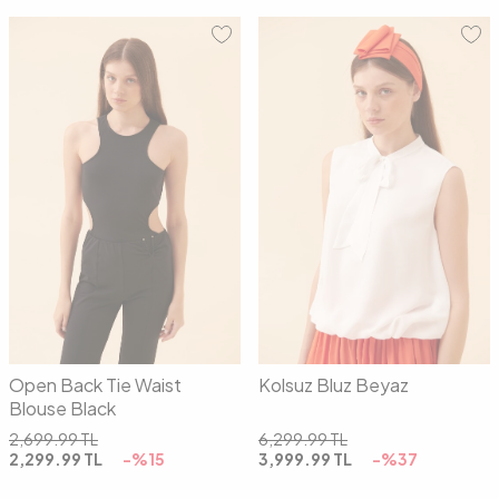
34
36
38
40
36
38
40
Open Back Tie Waist
Kolsuz Bluz Beyaz
Blouse Black
2,699.99
TL
6,299.99
TL
2,299.99
TL
-%
15
3,999.99
TL
-%
37