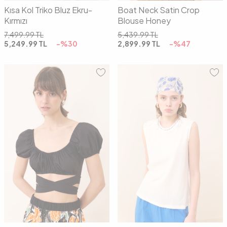
Kısa Kol Triko Bluz Ekru-
Boat Neck Satin Crop
Kırmızı
Blouse Honey
7,499.99
TL
5,439.99
TL
5,249.99
TL
-%
30
2,899.99
TL
-%
47
36
38
40
01
02