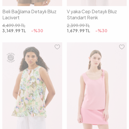
Beli Bağlama Detaylı Bluz
V yaka Cep Detaylı Bluz
Lacivert
Standart Renk
4,499.99
TL
2,399.99
TL
3,149.99
TL
-%
30
1,679.99
TL
-%
30
36
38
40
01
02