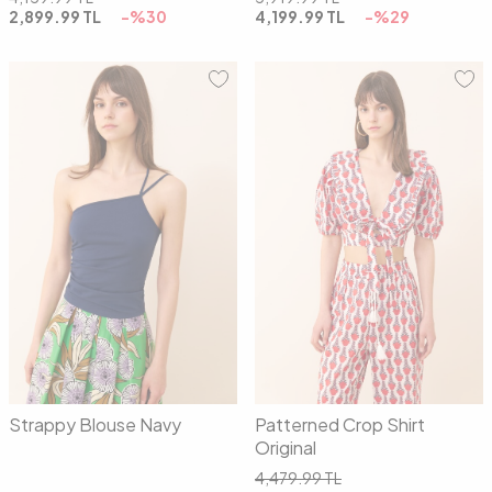
2,899.99
TL
-%
30
4,199.99
TL
-%
29
01
02
01
02
Strappy Blouse Navy
Patterned Crop Shirt
Original
4,479.99
TL