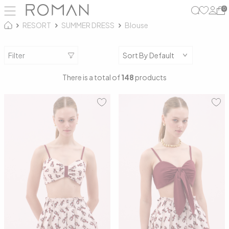
0
RESORT
SUMMER DRESS
Blouse
Filter
There is a total of
148
products
34
36
38
40
34
36
38
40