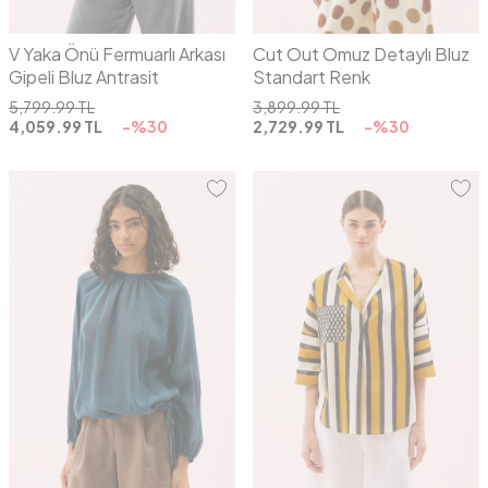
V Yaka Önü Fermuarlı Arkası
Cut Out Omuz Detaylı Bluz
Gipeli Bluz Antrasit
Standart Renk
5,799.99
TL
3,899.99
TL
4,059.99
TL
-%
30
2,729.99
TL
-%
30
01
02
03
01
02