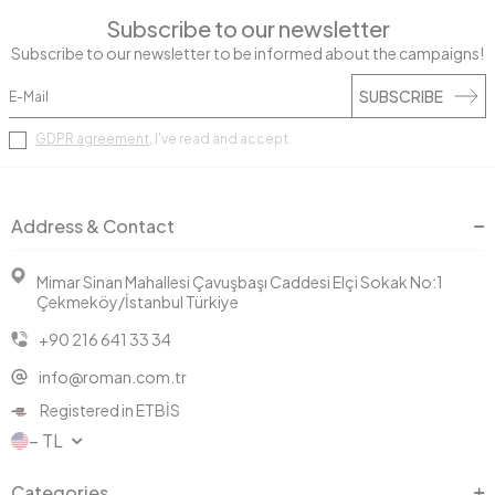
Subscribe to our newsletter
Subscribe to our newsletter to be informed about the campaigns!
SUBSCRIBE
GDPR agreement
, I've read and accept.
Address & Contact
Mimar Sinan Mahallesi Çavuşbaşı Caddesi Elçi Sokak No:1
Çekmeköy/İstanbul Türkiye
+90 216 641 33 34
info@roman.com.tr
Registered in ETBİS
− TL
Categories