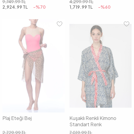
9,749.99
TL
4,299.99
TL
2,924.99
TL
-%
70
1,719.99
TL
-%
60
01
02
01
02
Plaj Eteği Bej
Kuşaklı Renkli Kimono
Standart Renk
2,729.99
TL
7,019.99
TL