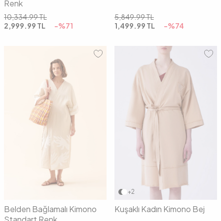
Renk
10,334.99
TL
5,849.99
TL
2,999.99
TL
-%
71
1,499.99
TL
-%
74
01
02
01
02
+2
Belden Bağlamalı Kimono
Kuşaklı Kadın Kimono Bej
Standart Renk