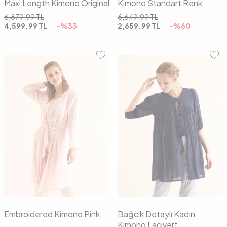
Maxi Length Kimono Original
Kimono Standart Renk
6,879.99
TL
6,649.99
TL
4,599.99
TL
-%
33
2,659.99
TL
-%
60
01
02
03
01
02
Embroidered Kimono Pink
Bağcık Detaylı Kadın
Kimono Lacivert