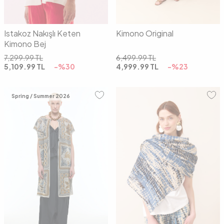
Istakoz Nakışlı Keten
Kimono Original
Kimono Bej
7,299.99
TL
6,499.99
TL
5,109.99
TL
-%
30
4,999.99
TL
-%
23
Spring / Summer 2026
01
02
00