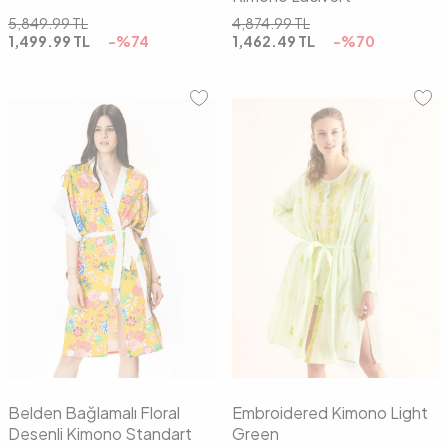
5,849.99
TL
4,874.99
TL
1,499.99
TL
-%
74
1,462.49
TL
-%
70
36
38
40
42
01
02
03
Belden Bağlamalı Floral
Embroidered Kimono Light
Desenli Kimono Standart
Green