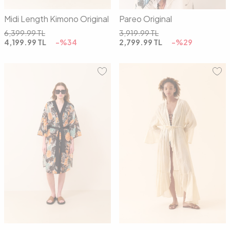
Midi Length Kimono Original
Pareo Original
6,399.99
TL
3,919.99
TL
4,199.99
TL
-%
34
2,799.99
TL
-%
29
01
02
01
02