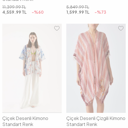
11,399.99
TL
5,849.99
TL
4,559.99
TL
-%
60
1,599.99
TL
-%
73
00
00
Çiçek Desenli Kimono
Çiçek Desenli Çizgili Kimono
Standart Renk
Standart Renk