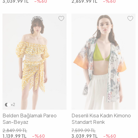
3,039.99
TL
-%
60
2,659.99
TL
-%
60
00
00
+2
Belden Bağlamalı Pareo
Desenli Kısa Kadın Kimono
Sarı-Beyaz
Standart Renk
2,849.99
TL
7,599.99
TL
1,139.99
TL
-%
60
3,039.99
TL
-%
60