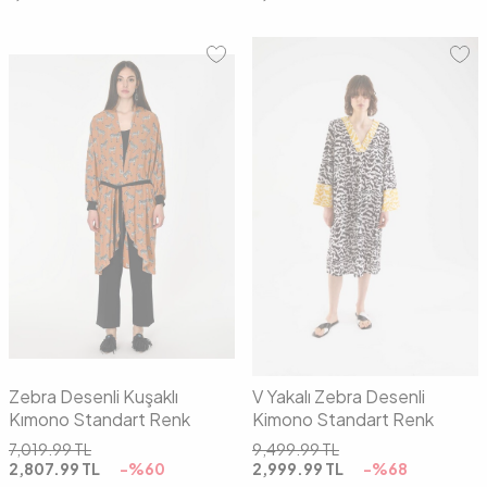
01
02
36
38
40
42
Zebra Desenli Kuşaklı
V Yakalı Zebra Desenli
Kımono Standart Renk
Kimono Standart Renk
7,019.99
TL
9,499.99
TL
2,807.99
TL
-%
60
2,999.99
TL
-%
68