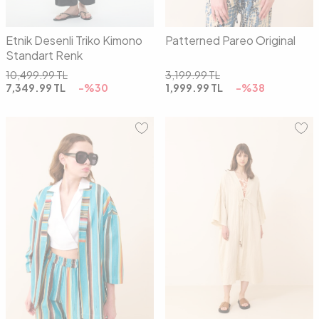
Etnik Desenli Triko Kimono
Patterned Pareo Original
Standart Renk
10,499.99
TL
3,199.99
TL
7,349.99
TL
-%
30
1,999.99
TL
-%
38
01
02
03
00
01
02