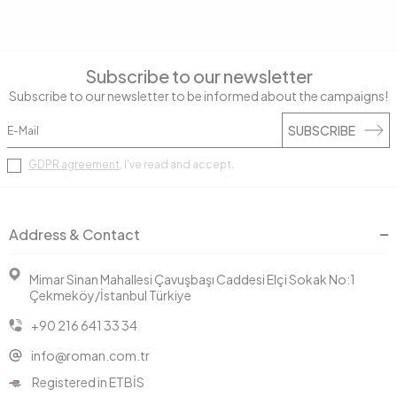
Subscribe to our newsletter
Subscribe to our newsletter to be informed about the campaigns!
SUBSCRIBE
GDPR agreement
, I've read and accept.
Address & Contact
Mimar Sinan Mahallesi Çavuşbaşı Caddesi Elçi Sokak No:1
Çekmeköy/İstanbul Türkiye
+90 216 641 33 34
info@roman.com.tr
Registered in ETBİS