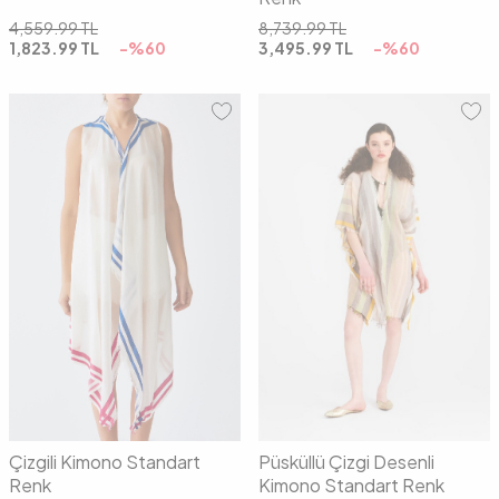
4,559.99
TL
8,739.99
TL
1,823.99
TL
-%
60
3,495.99
TL
-%
60
00
00
Çizgili Kimono Standart
Püsküllü Çizgi Desenli
Renk
Kimono Standart Renk