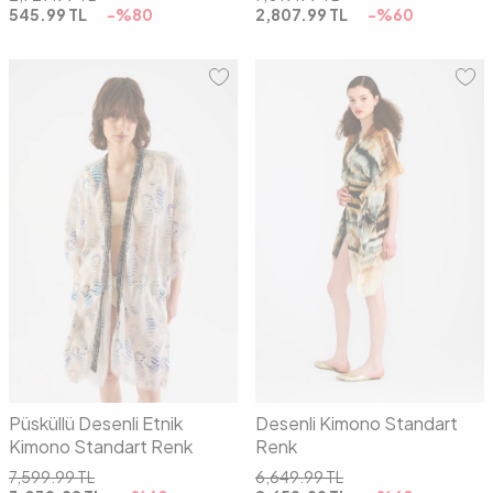
545.99
TL
-%
80
2,807.99
TL
-%
60
00
00
Püsküllü Desenli Etnik
Desenli Kimono Standart
Kimono Standart Renk
Renk
7,599.99
TL
6,649.99
TL