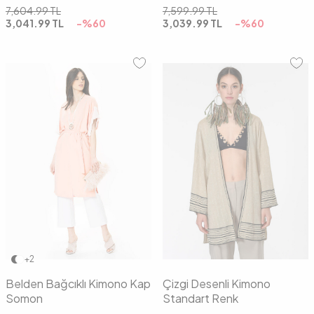
7,604.99
TL
7,599.99
TL
3,041.99
TL
-%
60
3,039.99
TL
-%
60
36
38
40
42
00
+2
Belden Bağcıklı Kimono Kap
Çizgi Desenli Kimono
Somon
Standart Renk