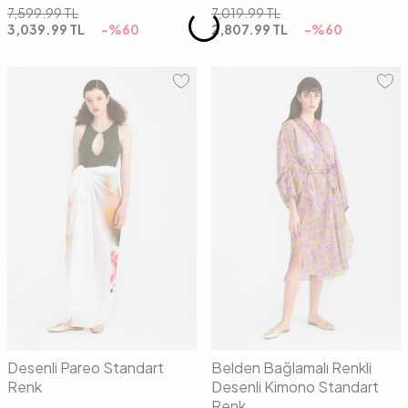
7,599.99
TL
7,019.99
TL
3,039.99
TL
-%
60
2,807.99
TL
-%
60
00
01
02
Desenli Pareo Standart
Belden Bağlamalı Renkli
Renk
Desenli Kimono Standart
Renk