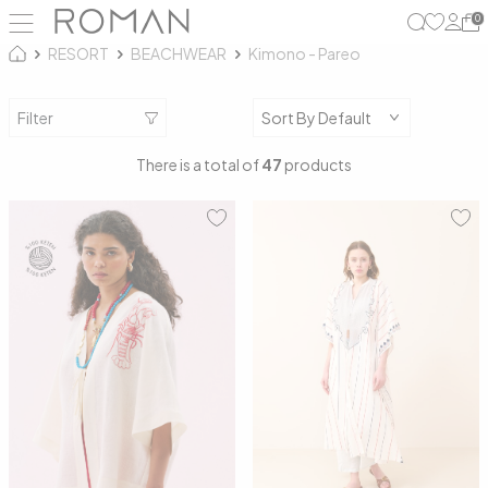
0
RESORT
BEACHWEAR
Kimono - Pareo
Filter
There is a total of
47
products
01
02
00