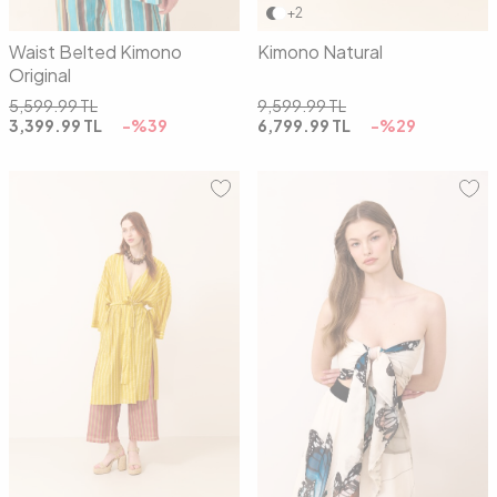
+2
Waist Belted Kimono
Kimono Natural
Original
5,599.99
TL
9,599.99
TL
3,399.99
TL
-%
39
6,799.99
TL
-%
29
01
02
00