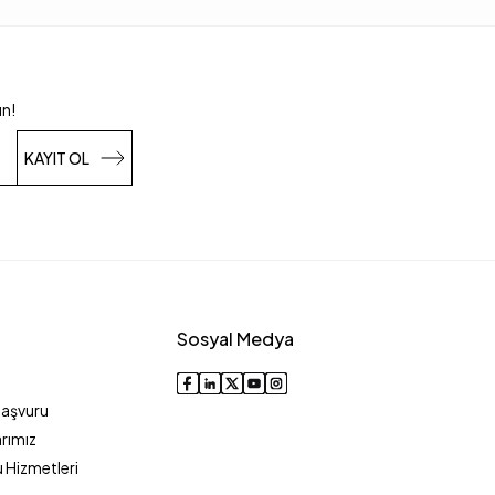
un!
KAYIT OL
Sosyal Medya
Başvuru
rımız
 Hizmetleri