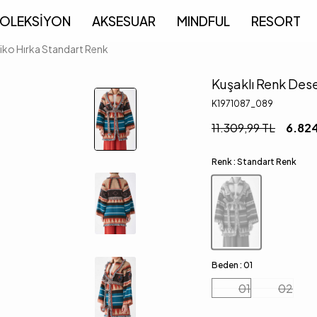
OLEKSİYON
AKSESUAR
MINDFUL
RESORT
riko Hırka Standart Renk
Kuşaklı Renk Dese
K1971087_089
11.309,99
TL
6.82
Renk :
Standart Renk
Beden :
01
01
02