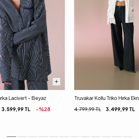
Hırka Lacivert - Beyaz
Truvakar Kollu Triko Hırka Ekr
3.599,99
TL
-%
28
4.799,99
TL
3.499,99
TL