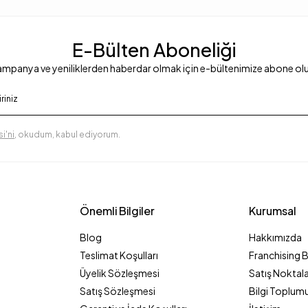
E-Bülten Aboneliği
mpanya ve yeniliklerden haberdar olmak için e-bültenimize abone ol
i'ni
, okudum, kabul ediyorum.
Önemli Bilgiler
Kurumsal
Blog
Hakkımızda
Teslimat Koşulları
Franchising 
Üyelik Sözleşmesi
Satış Noktala
Satış Sözleşmesi
Bilgi Toplumu