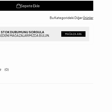
Sepete Ekle
Bu Kategorideki Diğer
Ürünler
 STOK DURUMUNU SORGULA
MAĞAZA ARA
BEDENI MAĞAZALARIMIZDA BULUN.
(0)