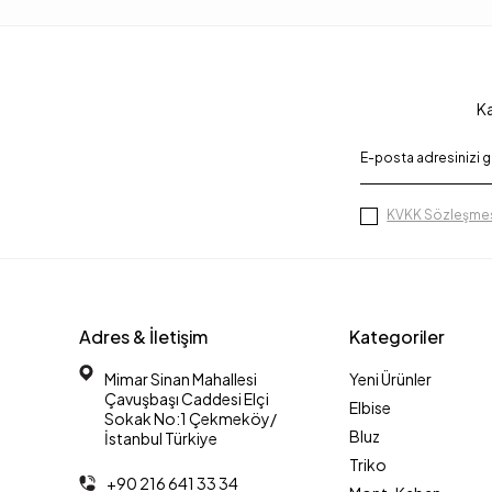
Ka
KVKK Sözleşmes
Adres & İletişim
Kategoriler
Mimar Sinan Mahallesi
Yeni Ürünler
Çavuşbaşı Caddesi Elçi
Elbise
Sokak No:1 Çekmeköy/
Bluz
İstanbul Türkiye
Triko
+90 216 641 33 34