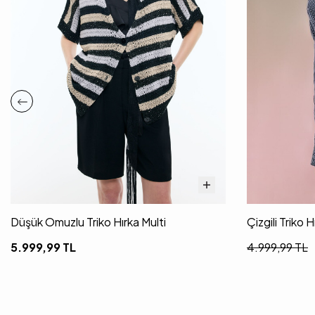
Düşük Omuzlu Triko Hırka Multi
Çizgili Triko 
5.999,99
TL
4.999,99
TL