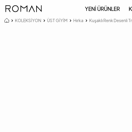
YENİ ÜRÜNLER
K
KOLEKSİYON
ÜST GİYİM
Hırka
Kuşaklı Renk Desenli T