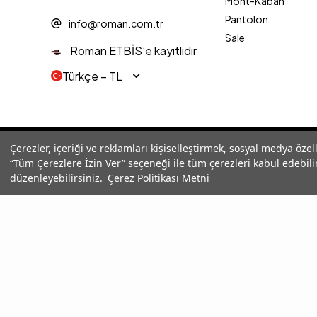
Mont-Kaban
Pantolon
info@roman.com.tr
Sale
Roman ETBİS’e kayıtlıdır
Türkçe − TL
© 2025 Roman® Tüm Hakları Saklıdır, İzinsiz kullanılamaz
Çerezler, içeriği ve reklamları kişiselleştirmek, sosyal medya özel
“Tüm Çerezlere İzin Ver” seçeneği ile tüm çerezleri kabul edebilir
düzenleyebilirsiniz.
Çerez Politikası Metni