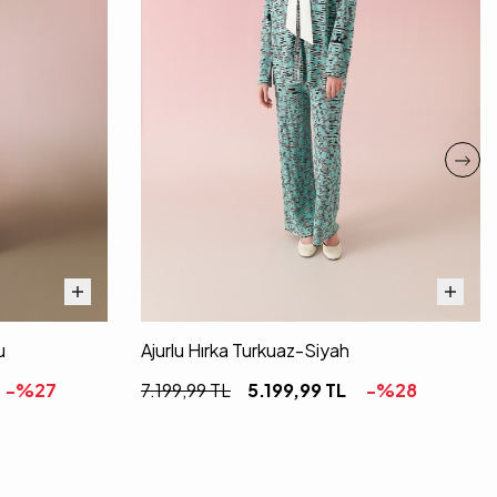
u
Ajurlu Hırka Turkuaz-Siyah
-%
27
7.199,99
TL
5.199,99
TL
-%
28