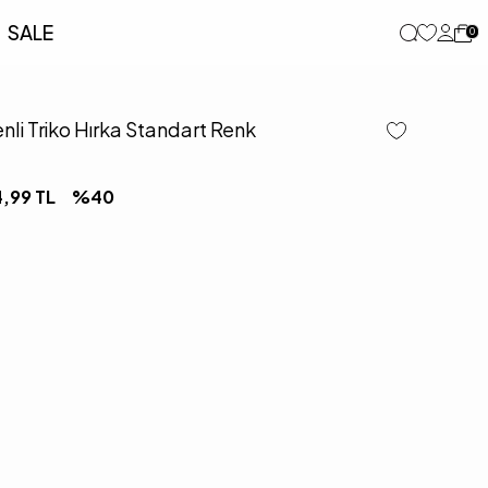
SALE
0
nli Triko Hırka Standart Renk
4,99
TL
%
40