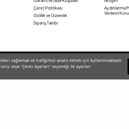
Garanti ve İade Koşulları
İletişim
Çerez Politikası
Aydınlatma Me
Verilerin Kor
Gizlilik ve Güvenlik
Sipariş Takibi
likleri sağlamak ve trafiğimizi analiz etmek için kullanılmaktadır.
siniz veya “Çerez Ayarları” seçeneği ile ayarları