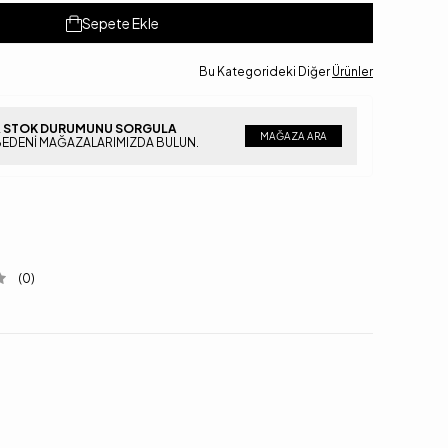
Sepete Ekle
Bu Kategorideki Diğer
Ürünler
 STOK DURUMUNU SORGULA
MAĞAZA ARA
BEDENI MAĞAZALARIMIZDA BULUN.
(0)