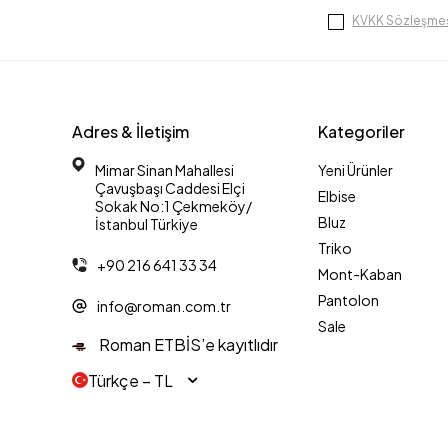
KVKK Sözleşmes
Adres & İletişim
Kategoriler
Mimar Sinan Mahallesi
Yeni Ürünler
Çavuşbaşı Caddesi Elçi
Elbise
Sokak No:1 Çekmeköy/
Bluz
İstanbul Türkiye
Triko
+90 216 641 33 34
Mont-Kaban
Pantolon
info@roman.com.tr
Sale
Roman ETBİS’e kayıtlıdır
Türkçe − TL