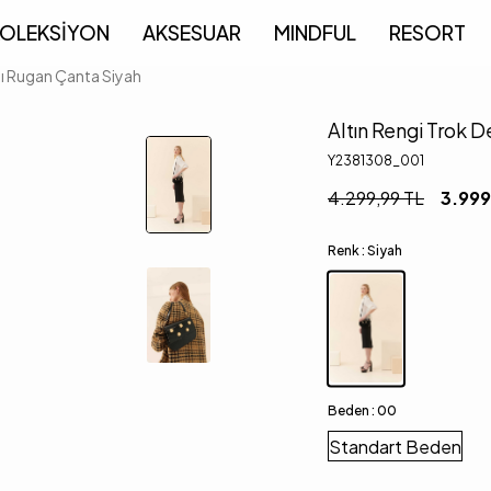
OLEKSİYON
AKSESUAR
MINDFUL
RESORT
lı Rugan Çanta Siyah
Altın Rengi Trok 
Y2381308_001
4.299,99
TL
3.999
Renk :
Siyah
Beden :
00
Standart Beden