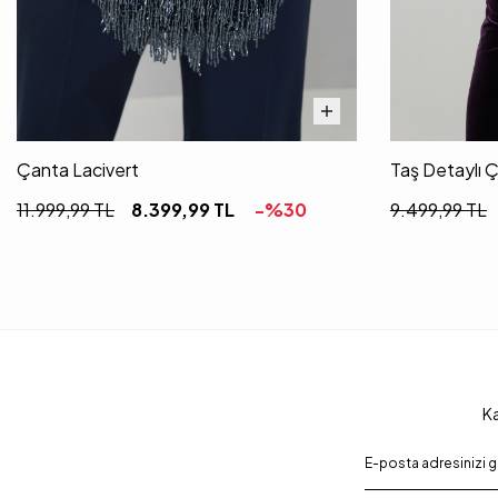
Çanta Lacivert
Taş Detaylı 
11.999,99
TL
8.399,99
TL
-%
30
9.499,99
TL
Ka