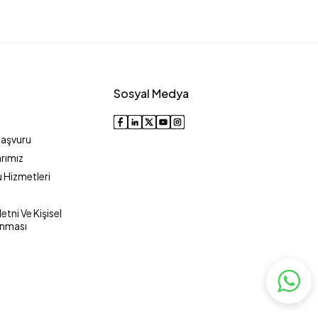
Sosyal Medya
Başvuru
rımız
 Hizmetleri
tni Ve Kişisel
unması