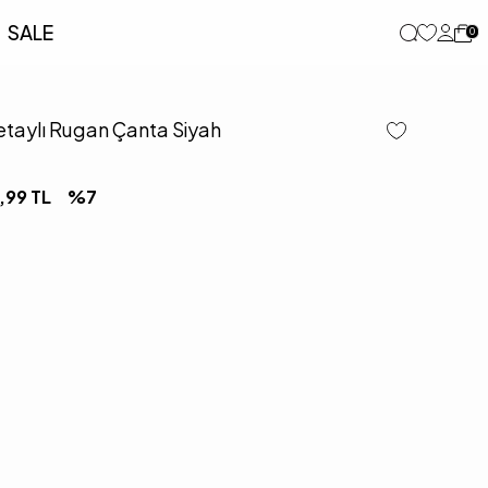
SALE
0
Detaylı Rugan Çanta Siyah
,99
TL
%
7