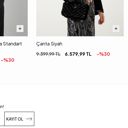
a Standart
Çanta Siyah
9.399,99
TL
6.579,99
TL
-%
30
-%
30
un!
KAYIT OL