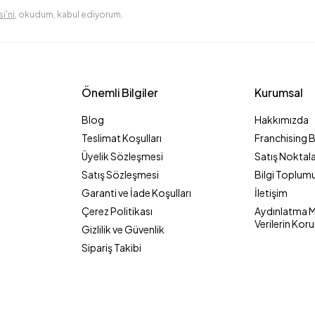
i'ni
, okudum, kabul ediyorum.
Önemli Bilgiler
Kurumsal
Blog
Hakkımızda
Teslimat Koşulları
Franchising 
Üyelik Sözleşmesi
Satış Noktala
Satış Sözleşmesi
Bilgi Toplumu
Garanti ve İade Koşulları
İletişim
Çerez Politikası
Aydınlatma Me
Verilerin Kor
Gizlilik ve Güvenlik
Sipariş Takibi