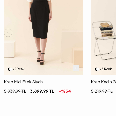
+2 Renk
+3 Renk
Krep Midi Etek Siyah
Krep Kadın G
5.939,99
TL
3.899,99
TL
-%
34
5.219,99
TL