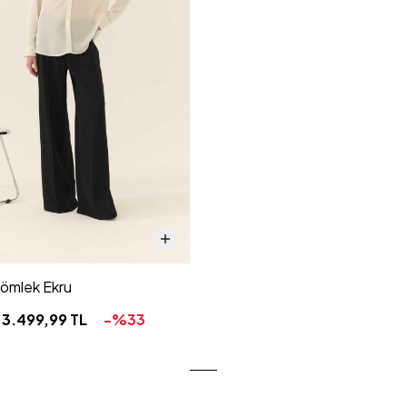
ömlek Ekru
3.499,99
TL
-%
33