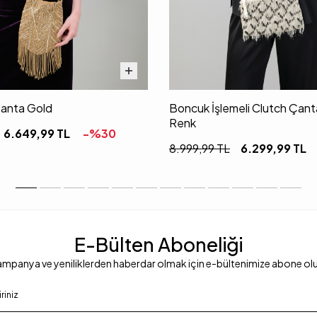
Çanta Gold
Boncuk İşlemeli Clutch Çant
Renk
6.649,99
TL
-%
30
8.999,99
TL
6.299,99
TL
E-Bülten Aboneliği
mpanya ve yeniliklerden haberdar olmak için e-bültenimize abone ol