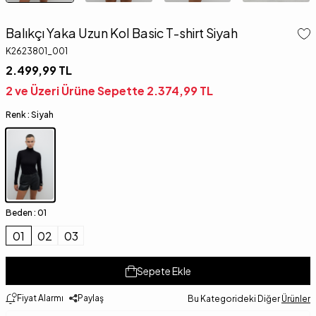
Balıkçı Yaka Uzun Kol Basic T-shirt Siyah
K2623801_001
2.499,99
TL
2 ve Üzeri Ürüne Sepette
2.374,99
TL
Renk :
Siyah
Beden :
01
01
02
03
Sepete Ekle
Fiyat Alarmı
Paylaş
Bu Kategorideki Diğer
Ürünler