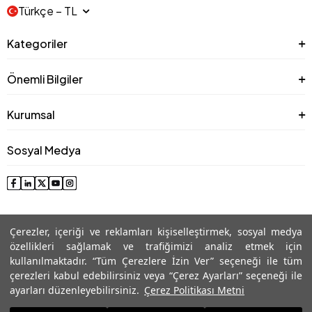
Türkçe − TL
Kategoriler
Önemli Bilgiler
Kurumsal
Sosyal Medya
Çerezler, içeriği ve reklamları kişiselleştirmek, sosyal medya
özellikleri sağlamak ve trafiğimizi analiz etmek için
kullanılmaktadır. “Tüm Çerezlere İzin Ver” seçeneği ile tüm
çerezleri kabul edebilirsiniz veya “Çerez Ayarları” seçeneği ile
© 2025 Roman® Tüm Hakları Saklıdır, İzinsiz kullanılamaz
ayarları düzenleyebilirsiniz.
Çerez Politikası Metni