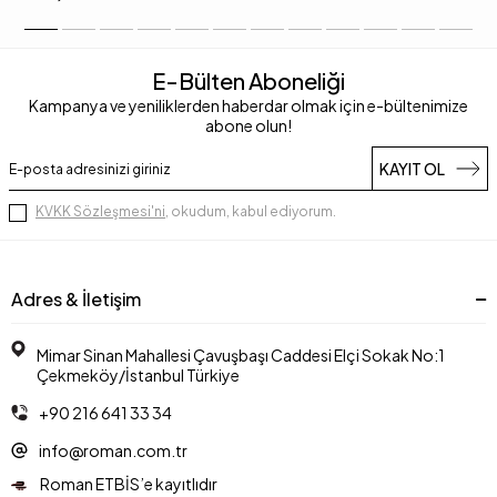
E-Bülten Aboneliği
Kampanya ve yeniliklerden haberdar olmak için e-bültenimize
abone olun!
KAYIT OL
KVKK Sözleşmesi'ni
, okudum, kabul ediyorum.
Adres & İletişim
Mimar Sinan Mahallesi Çavuşbaşı Caddesi Elçi Sokak No:1
Çekmeköy/İstanbul Türkiye
+90 216 641 33 34
info@roman.com.tr
Roman ETBİS’e kayıtlıdır