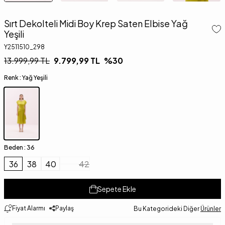
Sırt Dekolteli Midi Boy Krep Saten Elbise Yağ
Yeşili
Y2511510_298
13.999,99
TL
9.799,99
TL
%
30
Renk :
Yağ Yeşili
Beden :
36
36
38
40
42
Sepete Ekle
Fiyat Alarmı
Paylaş
Bu Kategorideki Diğer
Ürünler