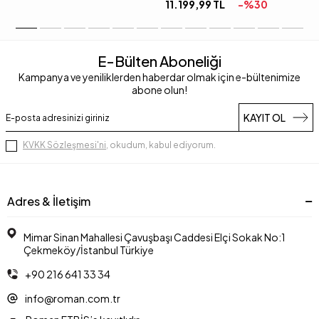
11.199,99
TL
-%
30
E-Bülten Aboneliği
Kampanya ve yeniliklerden haberdar olmak için e-bültenimize
abone olun!
KAYIT OL
KVKK Sözleşmesi'ni
, okudum, kabul ediyorum.
Adres & İletişim
Mimar Sinan Mahallesi Çavuşbaşı Caddesi Elçi Sokak No:1
Çekmeköy/İstanbul Türkiye
+90 216 641 33 34
info@roman.com.tr