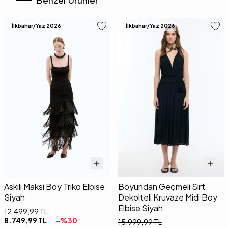
Benzer Ürünler
İlkbahar/Yaz 2026
İlkbahar/Yaz 2026
Askılı Maksi Boy Triko Elbise
Boyundan Geçmeli Sırt
Siyah
Dekolteli Kruvaze Midi Boy
Elbise Siyah
12.499,99
TL
8.749,99
TL
-%
30
15.999,99
TL