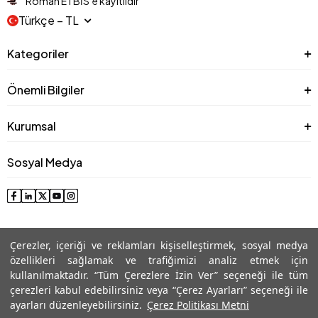
Roman ETBİS’e kayıtlıdır
Türkçe − TL
Kategoriler
Önemli Bilgiler
Kurumsal
Sosyal Medya
Çerezler, içeriği ve reklamları kişiselleştirmek, sosyal medya
özellikleri sağlamak ve trafiğimizi analiz etmek için
kullanılmaktadır. “Tüm Çerezlere İzin Ver” seçeneği ile tüm
çerezleri kabul edebilirsiniz veya “Çerez Ayarları” seçeneği ile
© 2025 Roman® Tüm Hakları Saklıdır, İzinsiz kullanılamaz
ayarları düzenleyebilirsiniz.
Çerez Politikası Metni