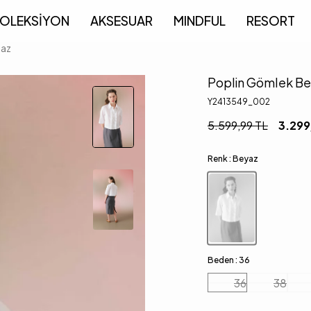
OLEKSİYON
AKSESUAR
MINDFUL
RESORT
yaz
Poplin Gömlek B
Y2413549_002
5.599,99
TL
3.299
Renk :
Beyaz
Beden :
36
36
38