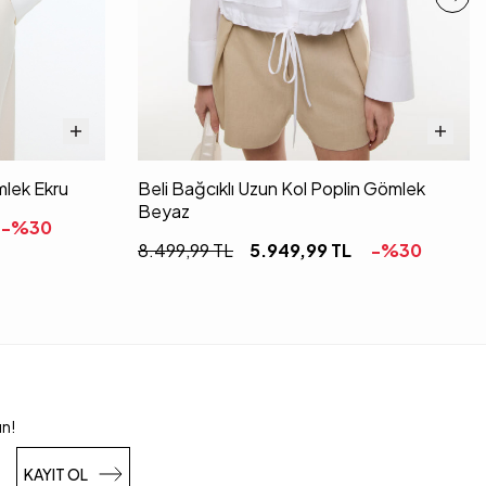
lek Ekru
Beli Bağcıklı Uzun Kol Poplin Gömlek
Beyaz
-%
30
8.499,99
TL
5.949,99
TL
-%
30
un!
KAYIT OL