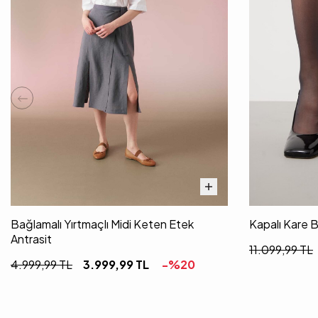
Bağlamalı Yırtmaçlı Midi Keten Etek
Kapalı Kare 
Antrasit
11.099,99
TL
4.999,99
TL
3.999,99
TL
-%
20