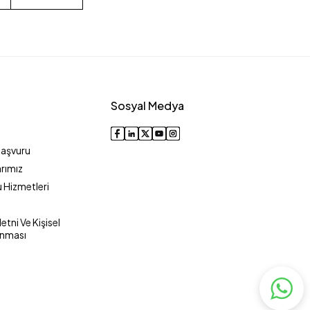
Sosyal Medya
Başvuru
rımız
 Hizmetleri
tni Ve Kişisel
unması