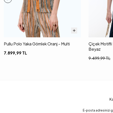
Pullu Polo Yaka Gömlek Oranj - Multi
Çiçek Motifl
Beyaz
7.899,99
TL
9.499,99
TL
Ka