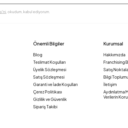
i'ni
, okudum, kabul ediyorum.
Önemli Bilgiler
Kurumsal
Blog
Hakkımızda
Teslimat Koşulları
Franchising 
Üyelik Sözleşmesi
Satış Noktala
Satış Sözleşmesi
Bilgi Toplumu
Garanti ve İade Koşulları
İletişim
Çerez Politikası
Aydınlatma Me
Verilerin Kor
Gizlilik ve Güvenlik
Sipariş Takibi