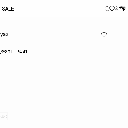
SALE
0
eyaz
,99
TL
%
41
40