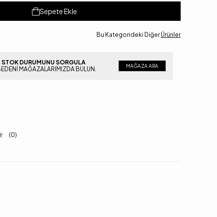
Sepete Ekle
Bu Kategorideki Diğer
Ürünler
 STOK DURUMUNU SORGULA
MAĞAZA ARA
BEDENI MAĞAZALARIMIZDA BULUN.
(0)