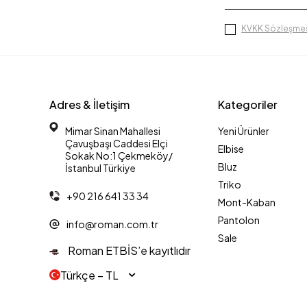
KVKK Sözleşmes
Adres & İletişim
Kategoriler
Mimar Sinan Mahallesi
Yeni Ürünler
Çavuşbaşı Caddesi Elçi
Elbise
Sokak No:1 Çekmeköy/
Bluz
İstanbul Türkiye
Triko
+90 216 641 33 34
Mont-Kaban
Pantolon
info@roman.com.tr
Sale
Roman ETBİS’e kayıtlıdır
Türkçe − TL