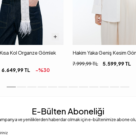
i Kısa Kol Organze Gömlek
Hakim Yaka Geniş Kesim Göm
7.999,99
TL
5.599,99
TL
6.649,99
TL
-%
30
E-Bülten Aboneliği
mpanya ve yeniliklerden haberdar olmak için e-bültenimize abone ol