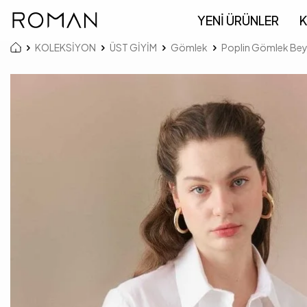
YENİ ÜRÜNLER
K
KOLEKSİYON
ÜST GİYİM
Gömlek
Poplin Gömlek Be