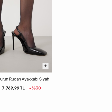
Burun Rugan Ayakkabı Siyah
7.769,99
TL
-%
30