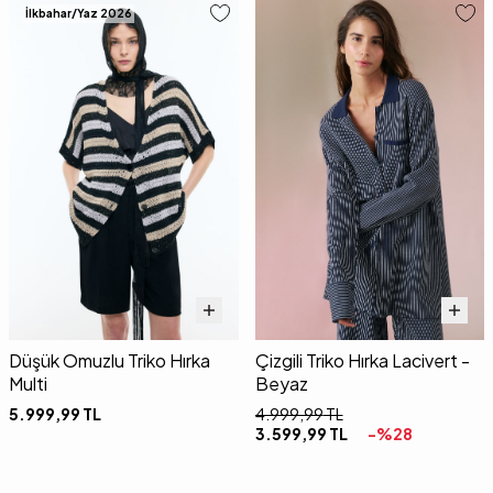
İlkbahar/Yaz 2026
Düşük Omuzlu Triko Hırka
Çizgili Triko Hırka Lacivert -
Multi
Beyaz
5.999,99
TL
4.999,99
TL
3.599,99
TL
-%
28