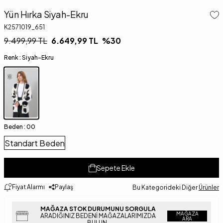
Yün Hırka Siyah-Ekru
K2571019_651
9.499,99
TL
6.649,99
TL
%
30
Renk :
Siyah-Ekru
Beden :
00
Standart Beden
Sepete Ekle
Fiyat Alarmı
Paylaş
Bu Kategorideki Diğer
Ürünler
MAĞAZA STOK DURUMUNU SORGULA
MAĞAZA
ARADIĞINIZ BEDENI MAĞAZALARIMIZDA
ARA
BULUN.