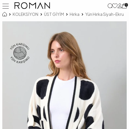
0
KOLEKSİYON
ÜST GİYİM
Hırka
Yün Hırka Siyah-Ekru