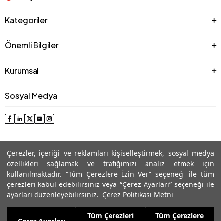
Kategoriler
Önemli Bilgiler
Kurumsal
Sosyal Medya
Çerezler, içeriği ve reklamları kişiselleştirmek, sosyal medya
özellikleri sağlamak ve trafiğimizi analiz etmek için
kullanılmaktadır. “Tüm Çerezlere İzin Ver” seçeneği ile tüm
çerezleri kabul edebilirsiniz veya “Çerez Ayarları” seçeneği ile
© 2025 Roman® Tüm Hakları Saklıdır, İzinsiz kullanılamaz
ayarları düzenleyebilirsiniz.
Çerez Politikası Metni
Tüm Çerezleri
Tüm Çerezlere
9.499,99
TL
Çerez Ayarları