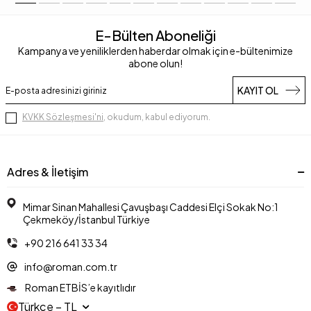
E-Bülten Aboneliği
Kampanya ve yeniliklerden haberdar olmak için e-bültenimize
abone olun!
KAYIT OL
KVKK Sözleşmesi'ni
, okudum, kabul ediyorum.
Adres & İletişim
Mimar Sinan Mahallesi Çavuşbaşı Caddesi Elçi Sokak No:1
Çekmeköy/İstanbul Türkiye
+90 216 641 33 34
info@roman.com.tr
Roman ETBİS’e kayıtlıdır
Türkçe − TL