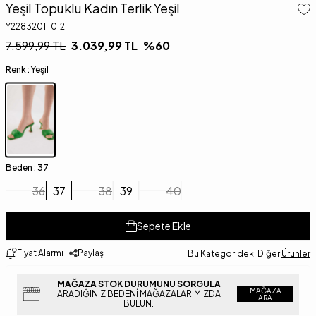
Yeşil Topuklu Kadın Terlik Yeşil
Y2283201_012
7.599,99
TL
3.039,99
TL
%
60
Renk :
Yeşil
Beden :
37
36
37
38
39
40
Sepete Ekle
Fiyat Alarmı
Paylaş
Bu Kategorideki Diğer
Ürünler
MAĞAZA STOK DURUMUNU SORGULA
MAĞAZA
ARADIĞINIZ BEDENI MAĞAZALARIMIZDA
ARA
BULUN.