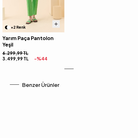
+2 Renk
Yarım Paça Pantolon
Yeşil
6.299,99
TL
3.499,99
TL
-%
44
Benzer Ürünler